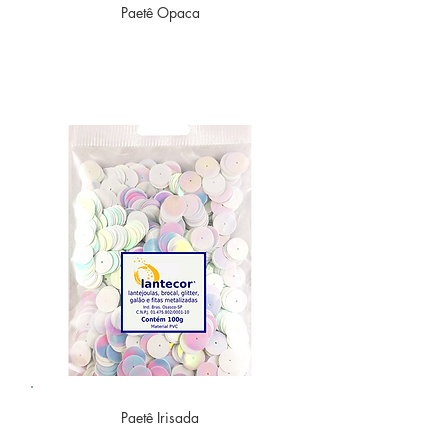
Paetê
Opaca
Paetê
Irisada