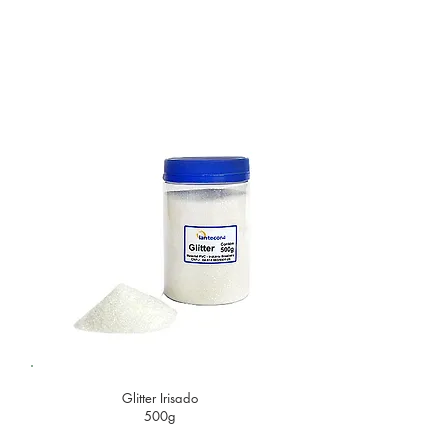
Glitter
Irisado
500g