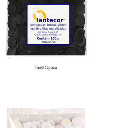
Paetê
Opaca