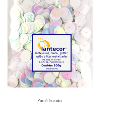
Paetê
Irisada