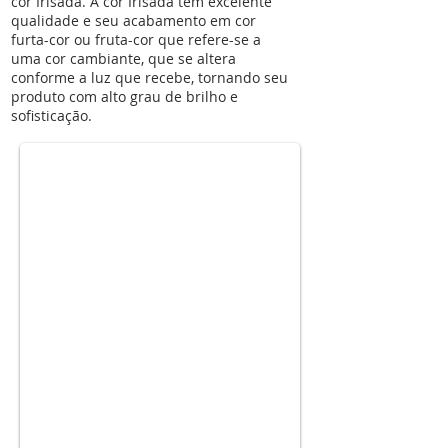
cor Irisada. A cor Irisada tem excelente
qualidade e seu acabamento em cor
furta-cor ou fruta-cor que refere-se a
uma cor cambiante, que se altera
conforme a luz que recebe, tornando seu
kit-escolar-brocal-irisada-novo_3rp7z2id
produto com alto grau de brilho e
sofisticação.