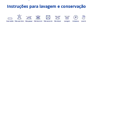
Instruções para lavagem e conservação
CONECTE-SE
Participar
LOCALIZAÇÃO
SOBRE NÓS
(11) 3658- 3434
|
3601-2284
A Estrada de Alpina, 500 Industrial
Anhanguera - CEP
06276-180
Osasco, São