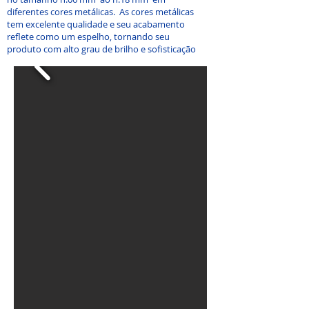
diferentes cores metálicas. As cores metálicas
tem excelente qualidade e seu acabamento
reflete como um espelho, tornando seu
produto com alto grau de brilho e sofisticação