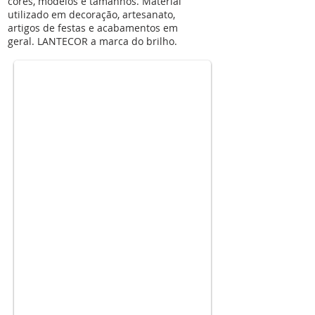
cores, modelos e tamanhos. Material
utilizado em decoração, artesanato,
pote_250g_glitter_irisado_lantecorloja_n
artigos de festas e acabamentos em
geral. LANTECOR a marca do brilho.