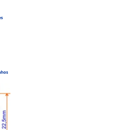
es
nhos