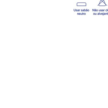
SOBRE NÓS
Desde à década de 50, a Lantecor Indústria d
Lantejoulas LTDA, é uma empresa pioneira n
fabricação de lantejoulas no Brasil.