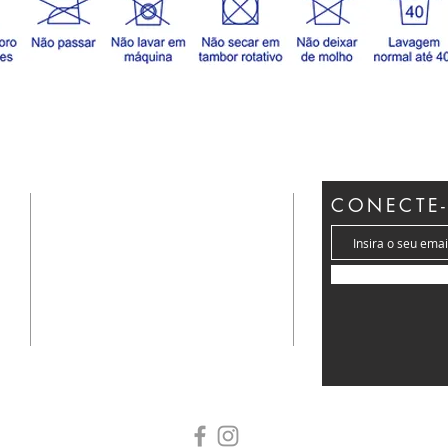
LOCALIZAÇÃO
CONECTE-
e
(11) 3658- 3434 | 3601-2284
a
A Estrada de Alpina, 500 Industrial
Anhanguera - CEP 06276-180
Osasco, São Paulo - SP
sac@lantecor.com.br