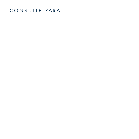
CONSULTE PARA
PROJETOS
ESPECIAIS
Desenvolvemos projetos especiais
para atender demandas e inovações
do mercado de filmes e embalagens.
ENTRE EM CONTATO >>
CONECTE-SE
Participar